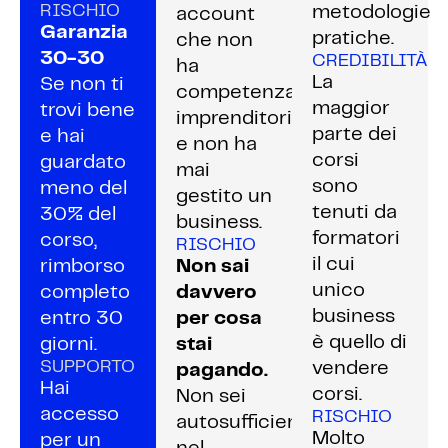
RISCHIO
metodologie
account
Garanzia
pratiche.
che non
30-30
CREDIBILITÀ
ha
La
Se non ti
competenza
maggior
trovi bene
imprenditoriale
parte dei
e hai
e non ha
corsi
guardato
mai
sono
meno del
gestito un
tenuti da
30% del
business.
formatori
corso,
RISCHIO
il cui
rimborso
Non sai
unico
completo
davvero
business
entro 30
per cosa
è quello di
giorni.
stai
SUPPORTO
vendere
pagando.
Hai
corsi.
Non sei
accesso
RISCHIO
autosufficiente
Molto
per un