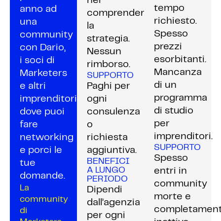
nel
tempo
anno ad
comprendere
richiesto.
una
la
Spesso
community
strategia.
prezzi
con Dario,
Nessun
esorbitanti.
i soci di
rimborso.
Mancanza
Marketers
SUPPORTO
di un
e altri
Paghi per
programma
imprenditori
ogni
di studio
dove puoi
consulenza
per
fare
o
imprenditori.
networking
richiesta
SUPPORTO
e porci le
aggiuntiva.
Spesso
BENEFICI
tue
A LUNGO
entri in
domande.
PERIODO
community
La
Dipendi
morte e
community
dall’agenzia
completamen
di
per ogni