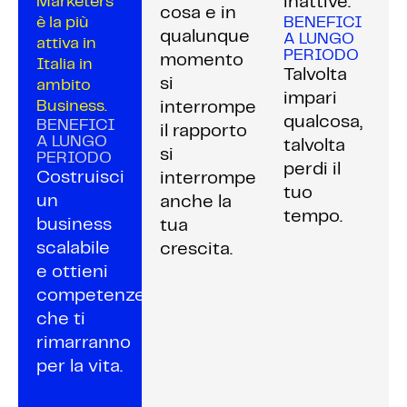
Marketers
inattive.
cosa e in
è la più
BENEFICI
qualunque
A LUNGO
attiva in
PERIODO
momento
Italia in
Talvolta
si
ambito
impari
Business.
interrompe
qualcosa,
BENEFICI
il rapporto
A LUNGO
talvolta
si
PERIODO
perdi il
Costruisci
interrompe
tuo
un
anche la
tempo.
business
tua
scalabile
crescita.
e ottieni
competenze
che ti
rimarranno
per la vita.