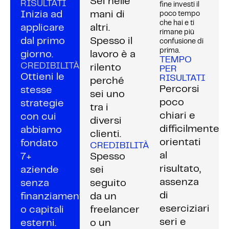
Sei nelle
RISULTATI
fine investi il
Inizia ad
mani di
poco tempo
che hai e ti
applicare
altri.
rimane più
dal primo
Spesso il
confusione di
prima.
giorno.
lavoro è a
TEMPO
CREDIBILITÀ
rilento
PER
Ottieni le
RISULTATI
perché
Percorsi
stesse
sei uno
poco
strategie
tra i
chiari e
con cui
diversi
difficilmente
abbiamo
clienti.
orientati
fondato
CREDIBILITÀ
al
7+
Spesso
risultato,
aziende
sei
assenza
senza
seguito
di
finanziamenti
da un
eserciziari
o capitali
freelancer
seri e
esterni.
o un