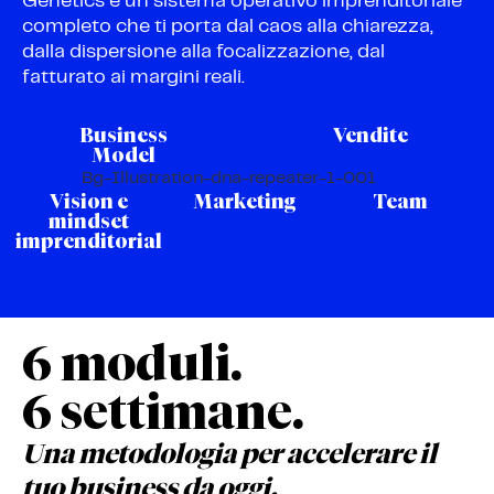
Genetics è un sistema operativo imprenditoriale
completo che ti porta dal caos alla chiarezza,
dalla dispersione alla focalizzazione, dal
fatturato ai margini reali.
Business
Vendite
Model
Vision e
Marketing
Team
mindset
imprenditorial
6 moduli.
6 settimane.
Una metodologia per accelerare il
tuo business da oggi.