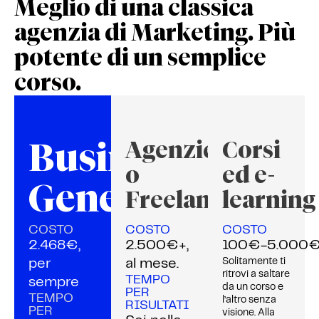
Meglio di una classica
agenzia di Marketing. Più
potente di un semplice
corso.
Business
Agenzie
Corsi
o
ed e-
Genetics
Freelance
learning
COSTO
COSTO
COSTO
2.468€,
2.500€+,
100€-5.000
Solitamente ti
per
al mese.
ritrovi a saltare
TEMPO
sempre
da un corso e
PER
TEMPO
l’altro senza
RISULTATI
PER
visione. Alla