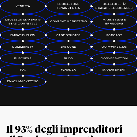
EDUCAZIONE
SCALABILITÀ:
VENDITA
FINANZIARIA
SCALARE IL BUSINESS
DECISION MAKING &
MARKETING E
CONTENT MARKETING
BIAS COGNITIVI
BRANDING
EMPATHY FLOW
CASE STUDIES
PODCAST
COMMUNITY
INBOUND
COPYWRITING
BUSINESS
BLOG
CONVERSATION
P.R.
FINANZA
MANAGEMENT
EMAIL MARKETING
Il 93% degli imprenditori