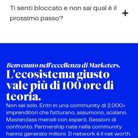
Ti senti bloccato e non sai qual è il
prossimo passo?
Benvenuto nell'eccellenza di Marketers.
L'ecosistema giusto
vale più di 100 ore di
teoria.
Non sei solo. Entri in una community di 2.000+
imprenditori che fatturano, assumono, scalano.
Masterclass mensili con esperti. Sessioni di
confronto. Partnership nate nella community
hanno generato milioni. Il network è il net worth.